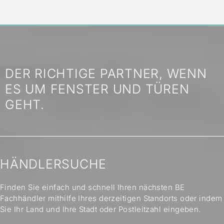
Flügel flächenversetzt
ja
Flügel flächenbündig
ja
Abstandshalter
Aluminium
Aluminium
DER RICHTIGE PARTNER, WENN
UD-Wert*
1,3 W/(m²K)
1,3 W/(m²K)
(Referenzmaß)
ES UM FENSTER UND TÜREN
Sicherheitsbeschlag
ja
ja
GEHT.
Optionale
RC 2 N, RC 2
RC 2 N, RC 2
Sicherheitsstufen
Schloss
Schwenkhakenschloss
Schwenkhaken
manuell W
manuell W
HÄNDLERSUCHE
Funktion Schloss
schlüsselbetätigte
schlüsselbetäti
Verriegelung
Verriegelung
der 2 Schwenkhaken
der 2 Schwen
Finden Sie einfach und schnell Ihren nächsten BE
Fachhändler mithilfe Ihres derzeitigen Standorts oder indem
Mehrfachverriegelung
ja
ja
Sie Ihr Land und Ihre Stadt oder Postleitzahl eingeben.
Profilzylinder
Profilzylinder 4 I W XR 51
Profilzylinder 