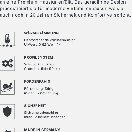
an eine Premium-Haustür erfüllt. Das geradlinige Design
prädestiniert sie für moderne Einfamilienhäuser, wo sie
auch noch in 20 Jahren Sicherheit und Komfort verspricht.
WÄRMEDÄMMUNG
Hervorragende Wärmeisolation
U
-Wert: 0,82 W/(m²K).
D
PROFILSYSTEM
Schüco AD UP 90
Grundbautiefe 90 mm
FÖRDERFÄHIG
Förderungsfähig
in der Renovierung
SICHERHEIT
Sicherheitsbeschlag
mind. 2 Rollentürbänder
MADE IN GERMANY