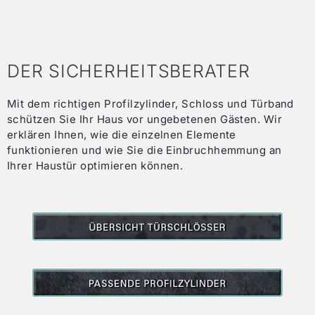
Element
Material
PVC
Aluminium
DER SICHERHEITSBERATER
Profilsystem
Schüco LivIng 82 AS
Schüco AD UP
Grundbautiefe
82 mm
75 mm
Mit dem richtigen Profilzylinder, Schloss und Türband
Grundkörperfarbe
weiß, grau, caramel
weiß
schützen Sie Ihr Haus vor ungebetenen Gästen. Wir
erklären Ihnen, wie die einzelnen Elemente
Systemkammern
7
funktionieren und wie Sie die Einbruchhemmung an
Ihrer Haustür optimieren können.
Dichtungssystem
Anschlagdichtungssystem
Anschlagdicht
Dichtungsebenen
2
2
Armierung
generell mit Stahl
Blendrahmen und
verstärkt
Flügelrahmen
Fußbodenanschluss/
Schwelle
20 mm
Schwelle
Aluminium-
Aluminiumschw
Kunststoffverbund
Füllung
Einspannfüllung/ Glas
Einspannfüllun