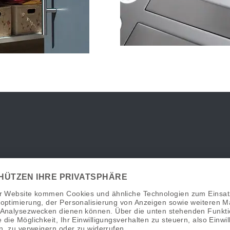
iedenen Formen erhältlich. Je nach Platzangebot und Postvol
WAAGERECHT
Ideal für große Wohneinheiten oder bei hohem
Postvolumen