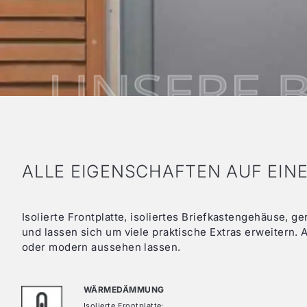
Aluminium Fenster
SL 90
Aluminiu
Aluminium Fenster
SL 75
Kunststof
Kunststoff Fenster
XT 82
Aluminiu
Kunststoff Fenster
ST 82
Aluminiu
Kunststoff Fenster FocusIng
Aluminiu
Kunststoff Fenster
ST 70
Aluminiu
Aluminiu
ALLE EIGENSCHAFTEN AUF EINE
Aluminiu
Kunststo
Isolierte Frontplatte, isoliertes Briefkastengehäuse,
und lassen sich um viele praktische Extras erweitern
oder modern aussehen lassen.
WÄRMEDÄMMUNG
Isolierte Frontplatte: