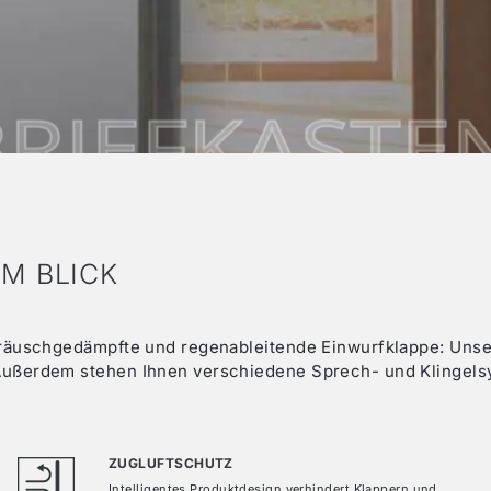
m Haustür SELECTION
Aluminium Hebe-Schiebe
f Haustür ComfortLiving
Aluminium Falt-Schiebet
m Haustür
XL 90
|
Aluminium Falt-Schiebet
beidseitig flügelüberdeckend
m Haustür
XL 75
|
Kunststoff Hebe-Schiebe
beidseitig flügelüberdeckend
m Haustür
SL 90
|
Kunststoff Hebe-Schiebe
außen flügelüberdeckend
m Haustür
SL 75
|
Kunststoff PS-Türen
Parallel
außen flügelüberdeckend
m Haustür
CL 90
|
Einspann- und Glasfüllung
M BLICK
m Haustür
CL 75
|
Einspann- und Glasfüllung
ff Haustür
ST 82
|
Einspann- und Glasfüllung
 geräuschgedämpfte und regenableitende Einwurfklappe: Uns
. Außerdem stehen Ihnen verschiedene Sprech- und Klingels
ZUGLUFTSCHUTZ
Intelligentes Produktdesign verhindert Klappern und