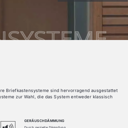
tür
HSL 80
ROLLLÄDEN
ür
AS FD 90.HI
Aufsatzrollladen
MaxiTop 3
ür
AS FD 75
Aufsatzrollladen
NEO
tür
HST
Vorbaurollladen
FrontTop II
tür
EasySlide
Vorbau Senkrechtmarkise
ZipLine
-Schiebetüren
SONSTIGE PRODUKTE
Briefkastenanlagen
Insektenschutz
ere Briefkastensysteme sind hervorragend ausgestattet
ysteme zur Wahl, die das System entweder klassisch
GERÄUSCHDÄMMUNG
Durch gezielte Dämpfung