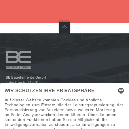
BE Bauelemente GmbH
Industriestr. 21 – 31
33818 Leopoldshöhe-Greste
Telefon:
+49 5202 491-0
E-Mail:
info@be-bauelemente.com
SERVICE
Händlerbereich