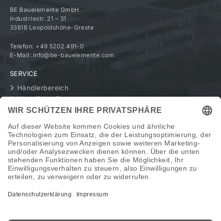
BE Bauelemente GmbH
Industriestr. 21 – 31
33818 Leopoldshöhe-Greste
Telefon:
+49 5202 491-0
E-Mail:
info@be-bauelemente.com
SERVICE
Händlerbereich
Haustürkonfigurator
UNTERNEHMEN
Geschichte
Werte
BE als Arbeitgeber
RECHTLICHES
Impressum
Datenschutz
Datenverarbeitung Social
Transparenzschreiben