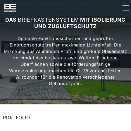
[rev_slider alias="haustueren"][/rev_slider]
DAS
BRIEFKASTENSYSTEM
MIT ISOLIERUNG
UND ZUGLUFTSCHUTZ
Optimale Funktionssicherheit und geprüfter
Einbruchschutz treffen maximalen Lichteinfall: Die
Mischung aus Aluminium Profil und großem Glaseinsatz
verbindet das beste aus zwei Welten. Erhabene
Oberflächen sowie die förderungsfähige
Wärmeisolierung, machen die CL 75 zum perfekten
Allrounder für die Renovation verschiedener
Gebäudetypen.
PORTFOLIO