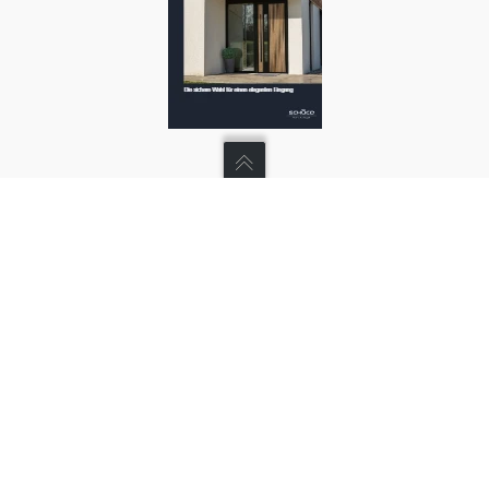
SERVICE
Händlerbereich
Haustürkonfigurator
UNTERNEHMEN
Geschichte
Werte
BE als Arbeitgeber