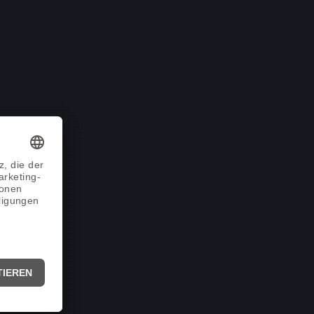
tür
HSL 80
ROLLLÄDEN
ür
AS FD 90.HI
Aufsatzrollladen
MaxiTop 3
ür
AS FD 75
Aufsatzrollladen
NEO
tür
HST
Vorbaurollladen
FrontTop II
tür
EasySlide
Vorbau Senkrechtmarkise
ZipLine
-Schiebetüren
SONSTIGE PRODUKTE
Briefkastenanlagen
Insektenschutz