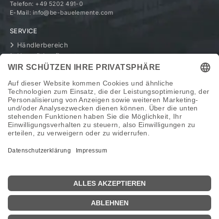
Telefon:
+49 5202 491-0
E-Mail:
info@be-bauelemente.com
SERVICE
Händlerbereich
Haustürkonfigurator
UNTERNEHMEN
Geschichte
Werte
BE als Arbeitgeber
RECHTLICHES
Impressum
Datenschutz
Datenverarbeitung Social
Transparenzschreiben
AGB
🔊